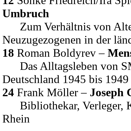
12
Sönke Friedreich/Ira Spi
Umbruch
Zum Verhältnis von Alt
Neuzugezogenen in der länd
18
Roman Boldyrev –
Mens
Das Alltagsleben von 
Deutschland 1945 bis 1949
24
Frank Möller –
Joseph 
Bibliothekar, Verleger,
Rhein