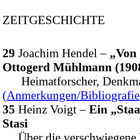
ZEITGESCHICHTE
29
Joachim Hendel –
„Von 
Ottogerd Mühlmann (190
Heimatforscher, Denkmals
(Anmerkungen/Bibliografie
35
Heinz Voigt –
Ein „Staa
Stasi
Über die verschwiegene V